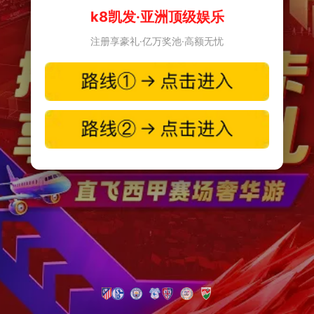
k8凯发·亚洲顶级娱乐
注册享豪礼·亿万奖池·高额无忧